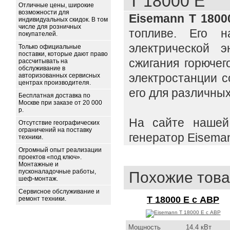
T 18000 E
Отличные цены, широкие
возможности для
Eisemann T 1800
индивидуальных скидок. В том
числе для розничных
топливе. Его н
покупателей.
электрической э
Только официальные
поставки, которые дают право
сжигания горюче
рассчитывать на
обслуживание в
электростанции с
авторизованных сервисных
центрах производителя.
его для различных
Бесплатная доставка по
Москве при заказе от 20 000
р.
На сайте нашей
Отсутствие географических
ограничений на поставку
генератор Eiseman
техники.
Огромный опыт реализации
проектов «под ключ».
Монтажные и
пусконаладочные работы,
Похожие това
шеф-монтаж.
Сервисное обслуживание и
T 18000 E с АВР
ремонт техники.
Мощность
14.4 кВт