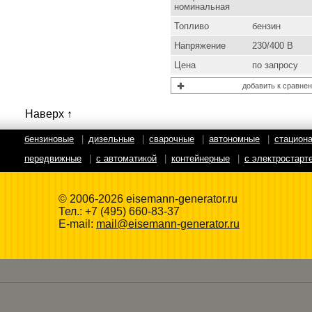
номинальная
Топливо
бензин
Напряжение
230/400 В
Цена
по запросу
добавить к сравне
Наверх ↑
бензиновые
|
дизельные
|
сварочные
|
автономные
|
стацион
передвижные
|
с автоматикой
|
контейнерные
|
с электростарт
© 2006-2026 eisemann-generator.ru
Тел.:
+7 (495) 660-83-37
E-mail:
mail@eisemann-generator.ru