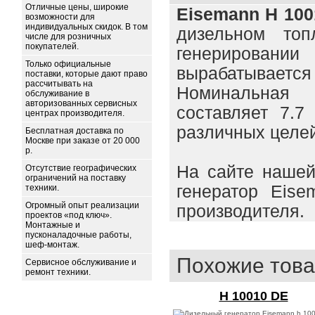
Отличные цены, широкие
Eisemann H 100
возможности для
индивидуальных скидок. В том
дизельном топ
числе для розничных
покупателей.
генерировани
Только официальные
вырабатывается
поставки, которые дают право
рассчитывать на
Номинальная
обслуживание в
авторизованных сервисных
составляет 7.7
центрах производителя.
различных целей
Бесплатная доставка по
Москве при заказе от 20 000
р.
На сайте нашей
Отсутствие географических
ограничений на поставку
генератор Eis
техники.
Огромный опыт реализации
производителя.
проектов «под ключ».
Монтажные и
пусконаладочные работы,
шеф-монтаж.
Похожие това
Сервисное обслуживание и
ремонт техники.
H 10010 DE