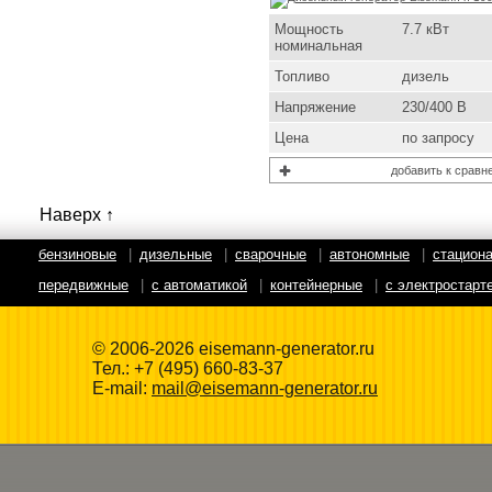
Мощность
7.7 кВт
номинальная
Топливо
дизель
Напряжение
230/400 В
Цена
по запросу
добавить к сравн
Наверх ↑
бензиновые
|
дизельные
|
сварочные
|
автономные
|
стацион
передвижные
|
с автоматикой
|
контейнерные
|
с электростарт
© 2006-2026 eisemann-generator.ru
Тел.:
+7 (495) 660-83-37
E-mail:
mail@eisemann-generator.ru