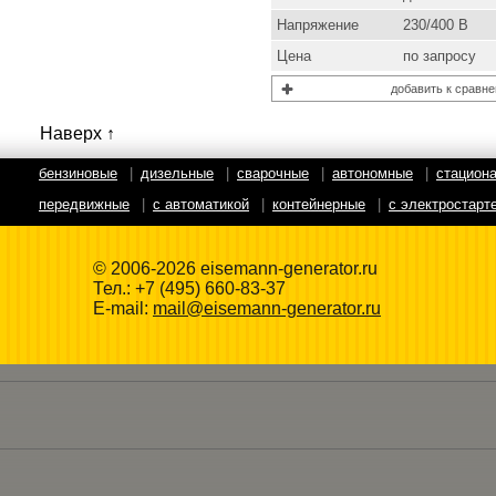
Напряжение
230/400 В
Цена
по запросу
добавить к сравн
Наверх ↑
бензиновые
|
дизельные
|
сварочные
|
автономные
|
стацион
передвижные
|
с автоматикой
|
контейнерные
|
с электростарт
© 2006-2026 eisemann-generator.ru
Тел.:
+7 (495) 660-83-37
E-mail:
mail@eisemann-generator.ru