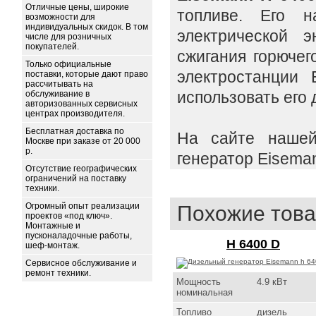
Отличные цены, широкие
топливе. Его н
возможности для
индивидуальных скидок. В том
электрической э
числе для розничных
покупателей.
сжигания горюче
Только официальные
электростанции 
поставки, которые дают право
рассчитывать на
использовать его 
обслуживание в
авторизованных сервисных
центрах производителя.
Бесплатная доставка по
На сайте нашей
Москве при заказе от 20 000
р.
генератор Eisema
Отсутствие географических
ограничений на поставку
техники.
Огромный опыт реализации
Похожие това
проектов «под ключ».
Монтажные и
пусконаладочные работы,
H 6400 D
шеф-монтаж.
Сервисное обслуживание и
ремонт техники.
Мощность
4.9 кВт
номинальная
Топливо
дизель