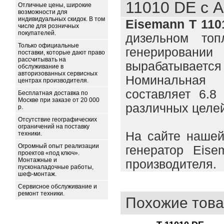
11010 DE с 
Отличные цены, широкие
возможности для
индивидуальных скидок. В том
Eisemann T 110
числе для розничных
покупателей.
дизельном топ
Только официальные
генерировани
поставки, которые дают право
рассчитывать на
вырабатывается
обслуживание в
авторизованных сервисных
Номинальная
центрах производителя.
составляет 6.8
Бесплатная доставка по
Москве при заказе от 20 000
различных целей
р.
Отсутствие географических
ограничений на поставку
На сайте нашей
техники.
Огромный опыт реализации
генератор Eis
проектов «под ключ».
Монтажные и
производителя.
пусконаладочные работы,
шеф-монтаж.
Сервисное обслуживание и
ремонт техники.
Похожие това