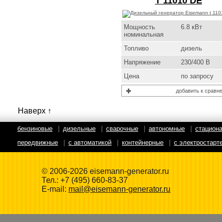
T 11010 DE
Мощность
6.8 кВт
номинальная
Топливо
дизель
Напряжение
230/400 В
Цена
по запросу
добавить к сравн
Наверх ↑
бензиновые
|
дизельные
|
сварочные
|
автономные
|
стацион
передвижные
|
с автоматикой
|
контейнерные
|
с электростарт
© 2006-2026 eisemann-generator.ru
Тел.:
+7 (495) 660-83-37
E-mail:
mail@eisemann-generator.ru