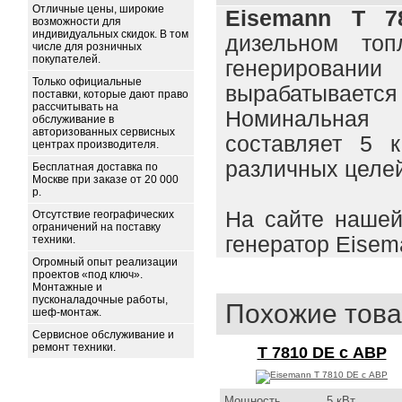
Отличные цены, широкие
Eisemann T 7
возможности для
индивидуальных скидок. В том
дизельном топ
числе для розничных
покупателей.
генерировани
Только официальные
вырабатывается
поставки, которые дают право
рассчитывать на
Номинальная
обслуживание в
авторизованных сервисных
составляет 5 
центрах производителя.
различных целей
Бесплатная доставка по
Москве при заказе от 20 000
р.
На сайте нашей
Отсутствие географических
ограничений на поставку
генератор Eisem
техники.
Огромный опыт реализации
проектов «под ключ».
Монтажные и
пусконаладочные работы,
Похожие това
шеф-монтаж.
Сервисное обслуживание и
ремонт техники.
T 7810 DE с АВР
Мощность
5 кВт