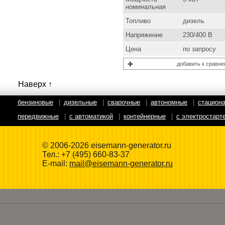
номинальная
Топливо
дизель
Напряжение
230/400 В
Цена
по запросу
добавить к сравн
Наверх ↑
бензиновые
|
дизельные
|
сварочные
|
автономные
|
стацион
передвижные
|
с автоматикой
|
контейнерные
|
с электростарт
© 2006-2026 eisemann-generator.ru
Тел.:
+7 (495) 660-83-37
E-mail:
mail@eisemann-generator.ru